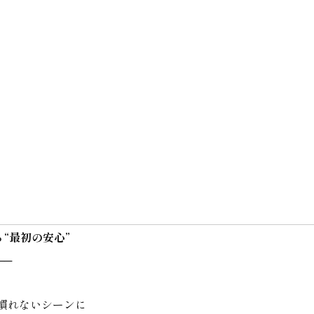
る“最初の安心”
──
慣れないシーンに