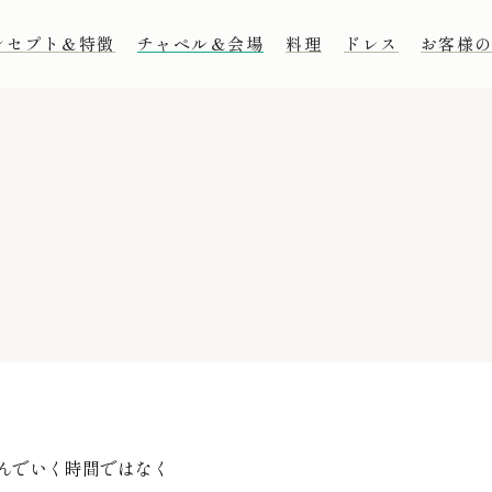
ンセプト＆特徴
チャペル＆会場
料理
ドレス
お客様
コンセプト
チャペル
lity
少人数ウエディング
披露宴会場 - 杜 -
ガーデンウェディング
披露宴会場 - 碧 -
パパママ＆キッズウエディング
披露宴会場 - 環 -
ご列席の皆様へ
Q&A
んでいく時間ではなく